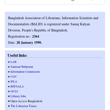
Bangladesh Association of Librarians, Information Scientists and
Documentalists (BALID) is registered under Samaj Kalyan
.
Division, People's Republic of Bangladesh
2364
Registration no.:
28 January 1990.
Date:
Useful links
♦
LAB
♦
National Webportal
♦
Information Commission
♦
UGC
♦
IFLA
♦
REFSALA
♦
OCLC
♦
Library Jobs
♦ Open Access Bangladesh
♦
T
he Librarian Times