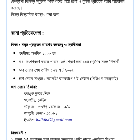
দেশব্যাপী বিভিন্ন স্কুলের শিক্ষার্থীদের নিয়ে রচনা ও কুইজ প্রতিযোগিতার আয়োজন
করেছে।
নিম্নে বিস্তারিত উল্লেখ করা হলো:
রচনা প্রতিযোগেতা :
বিষয় ​: নতুন প্রজন্মের ভাবনায় বঙ্গবন্ধু ও স্বাধীনতা
শব্দসীমা​: অনধিক ১০০০ শব্দ
যারা অংশগ্রহণ করতে পারবে​: ৬ষ্ঠ শ্রেণি হতে ১০ম শ্রেণির সকল শিক্ষার্থী
জমা দেয়ার শেষ তারিখ ​: ২৪ মার্চ ২০২২
জমা দেয়ার মাধ্যম ​​: সরাসরি/ ডাকযোগে / ই-মেইলে (পিডিএফ ফরম্যাটে)
জমা দেয়ার ঠিকানা​:
শশাঙ্ক কুমার সিংহ
মহাসচিব, বেলিড
বাড়ি নং - ৬৭/বি, রোড নং - ৯/এ
ধানমন্ডি, ঢাকা - ১২০৯।
ইমেইল:
balidbd@gmail.com
নিয়মাবলী :
১. রচনা A4 আকারের সাদা কাগজে স্বহস্তে প্রতি পাতার একদিকে লিখতে