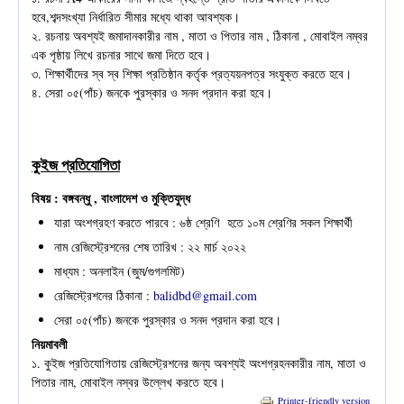
হবে,শব্দসংখ্যা নির্ধারিত সীমার মধ্যে থাকা আবশ্যক।
২. রচনায় অবশ্যই জমাদানকারীর নাম , মাতা ও পিতার নাম , ঠিকানা , মোবাইল নম্বর
এক পৃষ্ঠায় লিখে রচনার সাথে জমা দিতে হবে।
৩. শিক্ষার্থীদের স্ব স্ব শিক্ষা প্রতিষ্ঠান কর্তৃক প্রত্যয়নপত্র সংযুক্ত করতে হবে।
৪. সেরা ০৫(পাঁচ) জনকে পুরস্কার ও সনদ প্রদান করা হবে।
কুইজ প্রতিযোগিতা
বিষয় ​​: বঙ্গবন্ধু , বাংলাদেশ ও মুক্তিযুদ্ধ
যারা অংশগ্রহণ করতে পারবে : ৬ষ্ঠ শ্রেণি হতে ১০ম শ্রেণির সকল শিক্ষার্থী
নাম রেজিস্ট্রেশনের শেষ তারিখ : ২২ মার্চ ২০২২
মাধ্যম ​: অনলাইন (জুম/গুগলমিট)
রেজিস্ট্রেশনের ঠিকানা ​:
balidbd@gmail.com
সেরা ০৫(পাঁচ) জনকে পুরস্কার ও সনদ প্রদান করা হবে।
নিয়মাবলী
১. কুইজ প্রতিযোগিতায় রেজিস্ট্রেশনের জন্য অবশ্যই অংশগ্রহনকারীর নাম, মাতা ও
পিতার নাম, মোবাইল নস্বর উল্লেখ করতে হবে।
Printer-friendly version