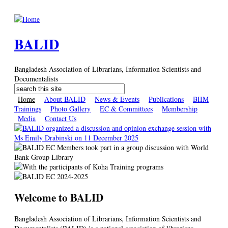
Skip to main content
BALID
Bangladesh Association of Librarians, Information Scientists and
Documentalists
Search
Search form
Home
About BALID
News & Events
Publications
BIIM
Trainings
Photo Gallery
EC & Committees
Membership
Media
Contact Us
Welcome to BALID
Bangladesh Association of Librarians, Information Scientists and