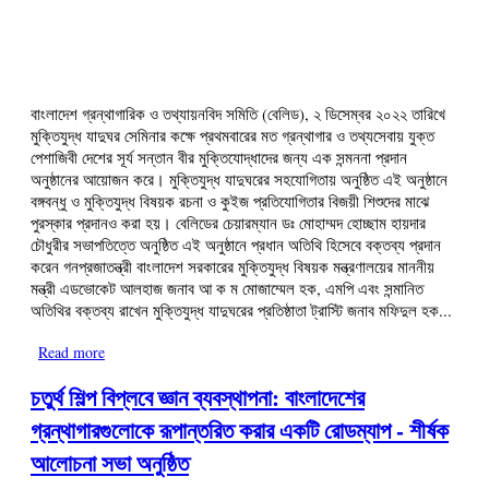
বাংলাদেশ গ্রন্থাগারিক ও তথ্যায়নবিদ সমিতি (বেলিড), ২ ডিসেম্বর ২০২২ তারিখে 
মুক্তিযুদ্ধ যাদুঘর সেমিনার কক্ষে প্রথমবারের মত গ্রন্থাগার ও তথ্যসেবায় যুক্ত 
পেশাজিবী দেশের সূর্য সন্তান বীর মুক্তিযোদ্ধাদের জন্য এক সন্মননা প্রদান 
অনুষ্ঠানের আয়োজন করে। মুক্তিযুদ্ধ যাদুঘরের সহযোগিতায় অনুষ্ঠিত এই অনুষ্ঠানে 
বঙ্গবন্ধু ও মুক্তিযুদ্ধ বিষয়ক রচনা 
ও কুইজ প্রতিযোগিতার বিজয়ী শিশুদের মাঝে 
পুরস্কার প্রদানও করা হয়। বেলিডের চেয়ারম্যান ডঃ মোহাম্মদ হোচ্ছাম হায়দার 
চৌধুরীর সভাপতিত্তে অনুষ্ঠিত এই অনুষ্ঠানে প্রধান অতিথি হিসেবে বক্তব্য প্রদান 
করেন গনপ্রজাতন্ত্রী বাংলাদেশ সরকারের মুক্তিযুদ্ধ বিষয়ক মন্ত্রণালয়ের মাননীয় 
মন্ত্রী এডভোকেট আলহাজ জনাব আ ক ম মোজাম্মেল হক, এমপি এবং সন্মানিত 
অতিথির বক্তব্য রাখেন মুক্তিযুদ্ধ যাদুঘরের প্রতিষ্ঠাতা ট্রাস্টি জনাব মফিদুল হক...
Read more
about বীর মুক্তিযোদ্ধাদের সম্মাননা ও আলোচনা এবং রচনা ও কুইজ বিজয়ী
শিশুদের পুরষ্কার প্রদান অনুষ্ঠান - ২ ডিসেম্বর ২০২২
চতুর্থ শিল্প বিপ্লবে জ্ঞান ব্যবস্থাপনা: বাংলাদেশের
গ্রন্থাগারগুলোকে রূপান্তরিত করার একটি রোডম্যাপ - শীর্ষক
আলোচনা সভা অনুষ্ঠিত