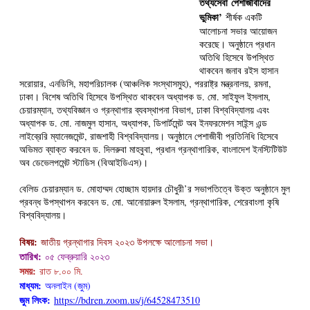
তথ্যসেবা
পেশাজীবীদের
ভুমিকা’
শীর্ষক একটি
আলোচনা সভার আয়োজন
করেছে। অনুষ্ঠানে প্রধান
অতিথি হিসেবে উপস্থিত
থাকবেন জনাব রইস হাসান
সরোয়ার, এনডিসি, মহাপরিচালক (আঞ্চলিক সংস্থাসমুহ), পররাষ্ট্র মন্ত্রনালয়, রমনা,
ঢাকা। বিশেষ অতিথি হিসেবে উপস্থিত থাকবেন অধ্যাপক ড. মো. সাইফুল ইসলাম,
চেয়ারম্যান, তথ্যবিজ্ঞান ও গ্রন্থাগার ব্যবস্থাপনা বিভাগ, ঢাকা বিশ্ববিদ্যালয় এবং
অধ্যাপক ড. মো. নাজমুল হাসান, অধ্যাপক, ডিপার্টমেন্ট অব ইনফরমেশন সাইন্স এন্ড
লাইব্রেরি ম্যানেজমেন্ট, রাজশাহী ‍বিশ্ববিদ্যালয়। অনুষ্ঠানে পেশাজীবী প্রতিনিধি হিসেবে
অভিমত ব্যাক্ত করবেন ড. দিলরুবা মাহবুবা, প্রধান গ্রন্থাগারিক, বাংলাদেশ ইনস্টিটিউট
অব ডেভেলপমেন্ট স্টাডিস (বিআইডিএস)।
বেলিড চেয়ারম্যান ড. মোহাম্মদ হোচ্ছাম হায়দার চৌধুরী’র সভাপতিত্বে উক্ত অনুষ্ঠানে মুল
প্রবন্ধ উপস্থাপন করবেন ড. মো. আনোয়ারুল ইসলাম, গ্রন্থাগারিক, শেরেবাংলা কৃষি
বিশ্ববিদ্যালয়।
বিষয়:
জাতীয় গ্রন্থাগার দিবস ২০২৩ উপলক্ষে আলোচনা সভা।
তারিখ:
০৫ ফেব্রুয়ারি ২০২৩
সময়:
রাত ৮.০০ মি.
মাধ্যম:
অনলাইন (জুম)
জুম লিংক:
https://bdren.zoom.us/j/64528473510