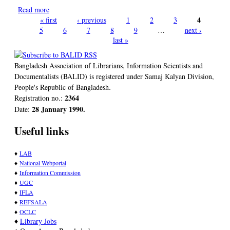
Read more
about চতুর্থ শিল্প বিপ্লবে জ্ঞান ব্যবস্থাপনা: বাংলাদেশের গ্রন্থাগারগুলোকে
রূপান্তরিত করার একটি রোডম্যাপ - শীর্ষক আলোচনা সভা অনুষ্ঠিত
4
« first
‹ previous
1
2
3
Pages
5
6
7
8
9
…
next ›
last »
Bangladesh Association of Librarians, Information Scientists and
Documentalists (BALID) is registered under Samaj Kalyan Division,
.
People's Republic of Bangladesh
2364
Registration no.:
28 January 1990.
Date:
Useful links
♦
LAB
♦
National Webportal
♦
Information Commission
♦
UGC
♦
IFLA
♦
REFSALA
♦
OCLC
♦
Library Jobs