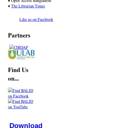
♦ Open Access Bangladesh
♦
T
he Librarian Times
Like us on Facebook
Partners
Find Us
on...
Download