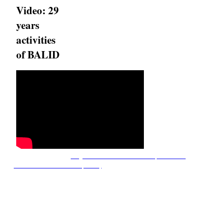
Video: 29
years
activities
of BALID
Copyright© 2011-2025,
Bangladesh Association of Librarians, Information
Scientists and Documentalists (BALID)