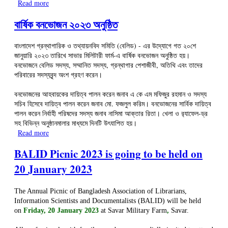
Read more
about ‘স্মার্ট বাংলাদেশ গঠনে গ্রন্থাগার ও তথ্যসেবা পেশাজীবীদের ভুমিকা’
শীর্ষক আলোচনা সভা
বার্ষিক বনভোজন ২০২৩ অনুষ্ঠিত
বাংলাদেশ গ্রন্থাগারিক ও তথ্যায়নবিদ সমিতি (বেলিড) - এর উদ্যোগে গত ২০শে
জানুয়ারি ২০২৩ তারিখে সাভার মিলিটারী ফার্ম-এ বার্ষিক বনভোজন অনুষ্ঠিত হয়।
বনভোজনে বেলিড সদস্য, সম্মানিত সদস্য, গ্রন্থাগার পেশাজীবী, অতিথি এবং তাদের
পরিবারের সদস্যবৃন্দ অংশ গ্রহণ করেন।
বনভোজনের আহবায়কের দায়িত্ব পালন করেন জনাব এ কে এম মফিজুর রহমান ও সদস্য
সচিব হিসেবে দায়িত্ব পালন করেন জনাব মো. ফজলুল করিম। বনভোজনের সার্বিক দায়িত্ব
পালন করেন নির্বাহী পরিষদের সদস্য জনাব নাসিমা আক্তার রিতা। খেলা ও র‍্যাফেল-ড্র
সহ বিভিন্ন অনুষ্ঠানমালার মাধ্যমে দিনটি উৎযাপিত হয়।
Read more
about বার্ষিক বনভোজন ২০২৩ অনুষ্ঠিত
BALID Picnic 2023 is going to be held on
20 January 2023
The Annual Picnic of Bangladesh Association of Librarians,
Information Scientists and Documentalists (BALID) will be held
on
Friday, 20 January 2023
at
Savar Military Farm
,
Savar
.